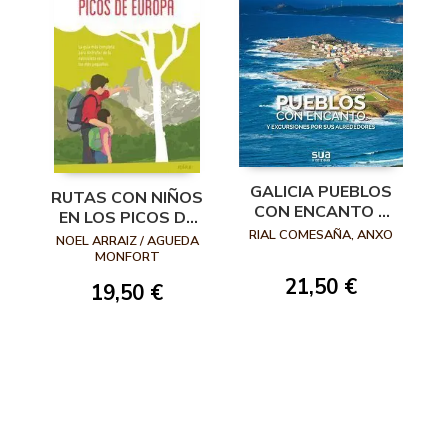
GALICIA PUEBLOS
RUTAS CON NIÑOS
CON ENCANTO Y
EN LOS PICOS DE
EXCURSIONES POR
RIAL COMESAÑA, ANXO
EUROPA
NOEL ARRAIZ / AGUEDA
SUS ALREDEDORES
MONFORT
21,50 €
19,50 €