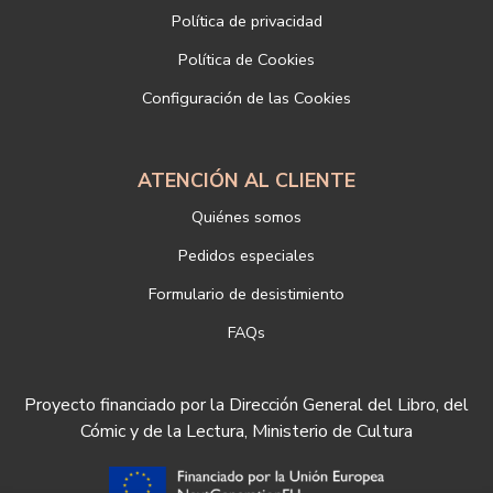
Política de privacidad
Dirección electrónica:
info@libreriadeportiva.com
Si desea ampliar información sobre la política de privacidad de
Política de Cookies
nuestra empresa, puede hacerlo en el siguiente enlace:
Configuración de las Cookies
https://www.libreriadeportiva.com/proteccion-de-datos
ATENCIÓN AL CLIENTE
Quiénes somos
Pedidos especiales
Formulario de desistimiento
FAQs
Proyecto financiado por la Dirección General del Libro, del
Cómic y de la Lectura, Ministerio de Cultura