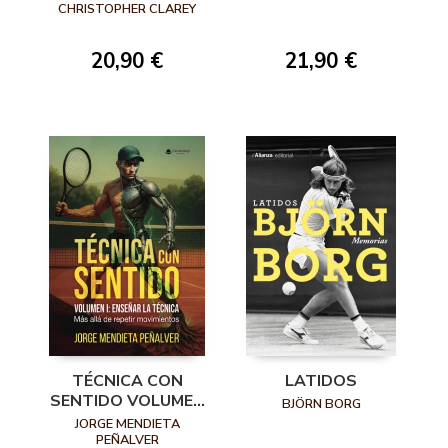
PRESENTACIÓN)
CHRISTOPHER CLAREY
21,90 €
20,90 €
TÉCNICA CON
LATIDOS
SENTIDO VOLUMEN
BJÖRN BORG
I: ENSEÑAR LA
JORGE MENDIETA
TÉCNICA. MÁS
PEÑALVER