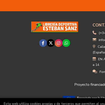
CONT
(+3
info
Call
(España
EN A
a 14.
For
Proyecto financiado
Esta web utiliza cookies propias y de terceros que permiten al us