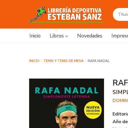
Inicio
Libros
Novedades
Impres
INICIO
TENIS Y TENIS DE MESA
RAFA NADAL
RAF
SIMP
DOMINI
Editori
Año de 