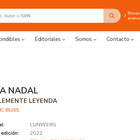
Búsqu
avanz
cindibles
Editoriales
Somos
Contacto
A NADAL
LEMENTE LEYENDA
C BLISS
al:
LUNWERG
edición:
2022