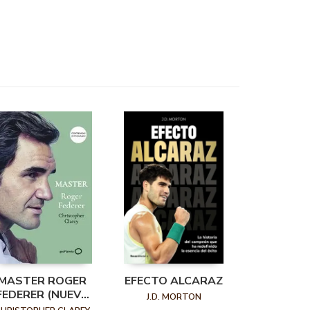
MASTER ROGER
EFECTO ALCARAZ
FEDERER (NUEVA
J.D. MORTON
PRESENTACIÓN)