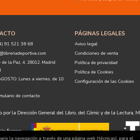
nuestros servicios y productos a 
Igualmente utilizaremos sus dato
o servicios que puedan ser de int
actividad principal de la web, p
tratamiento. En caso de no querer
info@libreriadeportiva.com
indic
ACTO
PÁGINAS LEGALES
Legitimación: está basada en el co
correspondiente casilla de acepta
4) 91 521 38 68
Aviso legal
Criterios de conservación de los 
para mantener el fin del tratamien
@libreriadeportiva.com
Condiciones de venta
suprimirán con medidas de segur
los datos.
e de la Paz, 4, 28012, Madrid
Política de privacidad
Destinatarios: no se cederán a ni
)
Política de Cookies
Derechos que asisten al Usuario:
GOSTO: Lunes a viernes, de 10
Configuración de las Cookies
a) Derecho a retirar el consentim
portabilidad de los datos persona
datos y a la limitación u oposición
mulario de contacto
b) Derecho a presentar una reclam
satisfacción en el ejercicio de su
 por la Dirección General del Libro, del Cómic y de la Lectura, M
protección de datos
https://www
Puede ejercer estos derechos med
postal, ambos con la fotocopia de
Responsable del tratamiento: 
uario la navegación a través de una página web (técnicas), para el