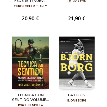
FEDERER (NUEVA
J.D. MORTON
PRESENTACIÓN)
CHRISTOPHER CLAREY
21,90 €
20,90 €
TÉCNICA CON
LATIDOS
SENTIDO VOLUMEN
BJÖRN BORG
I: ENSEÑAR LA
JORGE MENDIETA