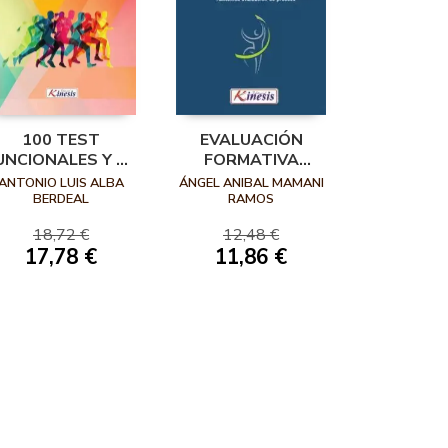
100 TEST
EVALUACIÓN
UNCIONALES Y DE
FORMATIVA
ONDICIÓN FÍSICA
PARTICIPATIVA EN
ANTONIO LUIS ALBA
ÁNGEL ANIBAL MAMANI
EDUCACIÓN FÍSICA
BERDEAL
RAMOS
18,72 €
12,48 €
17,78 €
11,86 €