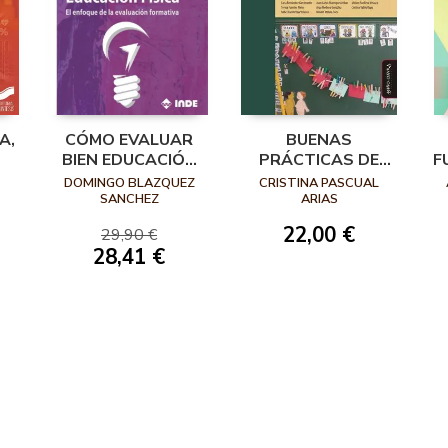
A,
CÓMO EVALUAR
BUENAS
BIEN EDUCACIÓN
PRÁCTICAS DE
F
FÍSICA 2ª ED
EVALUACIÓN
C
DOMINGO BLAZQUEZ
CRISTINA PASCUAL
FORMATIVA Y
SANCHEZ
ARIAS
COMPARTIDA EN
22,00 €
29,90 €
TODAS LAS
28,41 €
ETAPAS
EDUCATIVAS