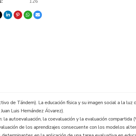
s:
126
tivo de Tándem). La educación física y su imagen social a la luz d
 Juan Luis Hernández Álvarez).
n: la autoevaluación, la coevaluación y la evaluación compartida
valuación de los aprendizajes consecuente con los modelos altern
eterminantes en la aplicación de una tarea evaluativa en educac