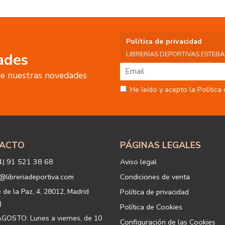
Política de privacidad
LIBRERÍAS DEPORTIVAS ESTEBAN S
ades
datos personales del Usuario, por 
 de nuestras novedades
tratamiento:
Fin del tratamiento: mantener una
He leído y acepto la Política
nuestros servicios y productos a 
Igualmente utilizaremos sus dato
o servicios que puedan ser de int
actividad principal de la web, p
tratamiento. En caso de no querer
info@libreriadeportiva.com
indic
ACTO
PÁGINAS LEGALES
Legitimación: está basada en el co
correspondiente casilla de acepta
4) 91 521 38 68
Aviso legal
Criterios de conservación de los 
para mantener el fin del tratamien
@libreriadeportiva.com
Condiciones de venta
suprimirán con medidas de segur
los datos.
e de la Paz, 4, 28012, Madrid
Política de privacidad
Destinatarios: no se cederán a ni
)
Política de Cookies
Derechos que asisten al Usuario:
GOSTO: Lunes a viernes, de 10
Configuración de las Cookies
a) Derecho a retirar el consentim