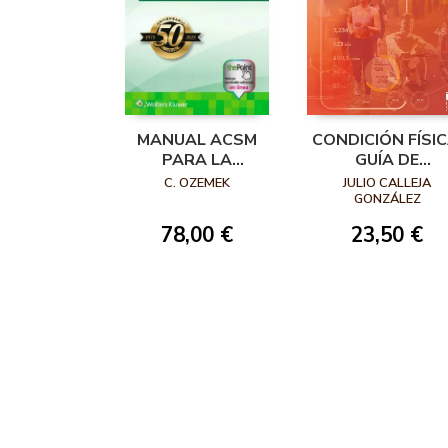
MANUAL ACSM
CONDICIÓN FÍSIC
PARA LA
GUÍA DE
VALORACIÓN Y
VALORACIÓN Y
C. OZEMEK
JULIO CALLEJA
PRESCRIPCIÓN
CONTROL
GONZÁLEZ
DEL EJERCICIO 5ª
78,00 €
23,50 €
EDICIÓN