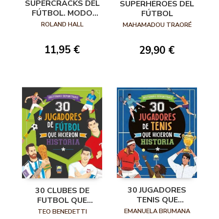
SUPERCRACKS DEL
SUPERHÉROES DEL
FÚTBOL. MODO
FÚTBOL
CARRERA. EL REY
ROLAND HALL
MAHAMADOU TRAORÉ
DEL GOL
11,95 €
29,90 €
30 JUGADORES
30 CLUBES DE
TENIS QUE
FUTBOL QUE
HICIERON
HICIERON
EMANUELA BRUMANA
TEO BENEDETTI