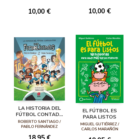
HISTORIA
HISTORIA
10,00 €
10,00 €
LA HISTORIA DEL
EL FÚTBOL ES
FÚTBOL CONTADA
PARA LISTOS
POR LOS
ROBERTO SANTIAGO /
MIGUEL GUTIÉRREZ /
FUTBOLÍSIMOS
PABLO FERNÁNDEZ
CARLOS MARAÑÓN
VÁZQUEZ
18,95 €