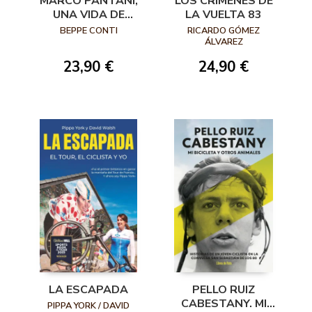
MARCO PANTANI,
LOS CRÍMENES DE
UNA VIDA DE
LA VUELTA 83
PIRATA
BEPPE CONTI
RICARDO GÓMEZ
ÁLVAREZ
23,90 €
24,90 €
LA ESCAPADA
PELLO RUIZ
CABESTANY. MI
PIPPA YORK / DAVID