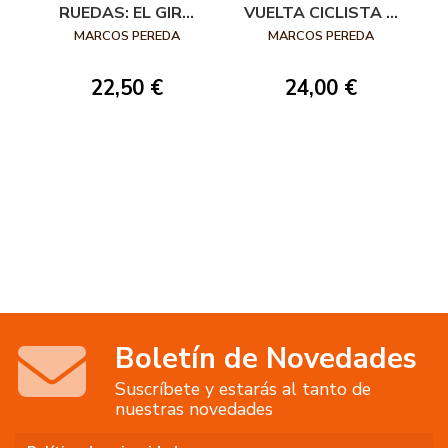
RUEDAS: EL GIRO
VUELTA CICLISTA A
DE ITALIA.
CANTABRIA
MARCOS PEREDA
MARCOS PEREDA
22,50 €
24,00 €
Boletín de Novedades
Suscríbete y estarás al tanto de
nuestras novedades