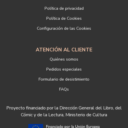
Dirección postal: c/Paz, 4 28012 Madrid
Política de privacidad
Dirección electrónica:
info@libreriadeportiva.com
Si desea ampliar información sobre la política de privacidad de
Política de Cookies
nuestra empresa, puede hacerlo en el siguiente enlace:
Configuración de las Cookies
https://www.libreriadeportiva.com/proteccion-de-datos
ATENCIÓN AL CLIENTE
Quiénes somos
Pedidos especiales
Formulario de desistimiento
FAQs
Proyecto financiado por la Dirección General del Libro, del
Cómic y de la Lectura, Ministerio de Cultura