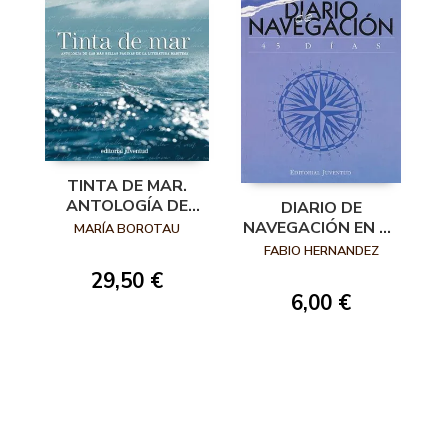
TINTA DE MAR.
ANTOLOGÍA DE
DIARIO DE
LAS MÁS BELLAS
NAVEGACIÓN EN 45
MARÍA BOROTAU
PÁGINAS DE LA
DÍAS
FABIO HERNANDEZ
LITERATURA
29,50 €
MARÍTIMA
6,00 €