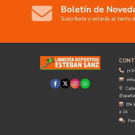
Boletín de Noved
Suscríbete y estarás al tanto
CONT
(+3
info
Call
(España
EN A
a 14.
For