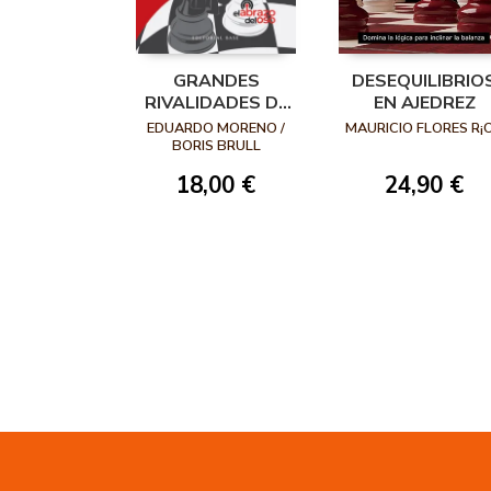
GRANDES
DESEQUILIBRIO
RIVALIDADES DE
EN AJEDREZ
LA HISTORIA DEL
EDUARDO MORENO /
MAURICIO FLORES R¡
AJEDREZ
BORIS BRULL
18,00 €
24,90 €