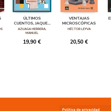
S
ÚLTIMOS
VENTAJAS
E
CUENTOS, JAQUES
MICROSCÓPICAS
Y LEYENDAS.
OS
AZUAGA HERRERA,
HÉCTOR LEYVA
HISTORIAS
MANUEL
DENTRO Y FUERA
19,90 €
20,50 €
DEL TABLERO
Política de privacidad