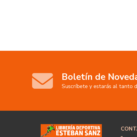
Boletín de Noved
Suscríbete y estarás al tanto
CONT