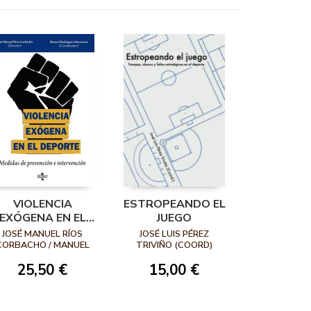
VIOLENCIA
ESTROPEANDO EL
EXÓGENA EN EL
JUEGO
DEPORTE
JOSÉ MANUEL RÍOS
JOSÉ LUIS PÉREZ
CORBACHO / MANUEL
TRIVIÑO (COORD)
RODRÍGUEZ
25,50 €
15,00 €
MONSERRAT / MARÍA
OSÉ BENÍTEZ JIMÉNEZ /
LVARO BURGOS MATA
/ A