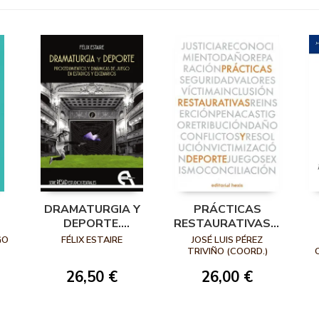
DRAMATURGIA Y
PRÁCTICAS
DEPORTE.
RESTAURATIVAS Y
PROCEDIMIENTOS
DEPORTE
GO
FÉLIX ESTAIRE
JOSÉ LUIS PÉREZ
Y DINÁMICAS DE
TRIVIÑO (COORD.)
JUEGO EN
26,50 €
26,00 €
ESTADIOS Y
J
ESCENARIOS
Á