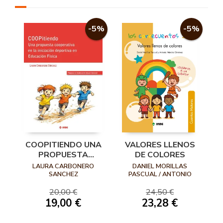
-5%
-5%
COOPITIENDO UNA
VALORES LLENOS
PROPUESTA
DE COLORES
COOPERATIVA EN
LAURA CARBONERO
DANIEL MORILLAS
LA INICIACION
SANCHEZ
PASCUAL / ANTONIO
MÉNDEZ GIMÉNEZ
DEPO
20,00 €
24,50 €
19,00 €
23,28 €