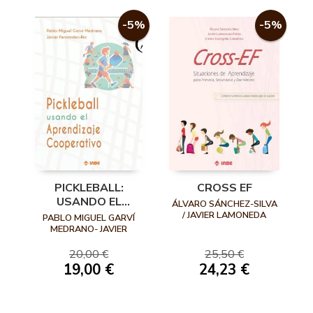
-5%
-5%
PICKLEBALL:
CROSS EF
USANDO EL
ÁLVARO SÁNCHEZ-SILVA
APRENDIZAJE
/ JAVIER LAMONEDA
PABLO MIGUEL GARVÍ
PRIETO / CARLOS
COOPERATIVO
MEDRANO- JAVIER
EVANGELIO CABALLERO
FERNÁNDEZ-RÍO
20,00 €
25,50 €
19,00 €
24,23 €