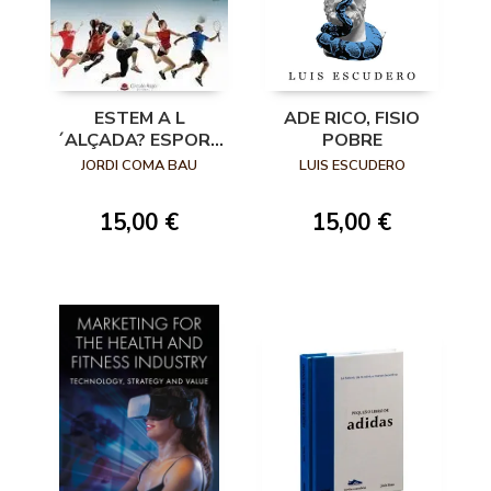
ESTEM A L
ADE RICO, FISIO
´ALÇADA? ESPORT
POBRE
BASE:
JORDI COMA BAU
LUIS ESCUDERO
OPTIMITZACIÓ
ORGANITZATIVA I
15,00 €
15,00 €
METODOLÓGICA
PER A CLUBS
ESPORTIUS