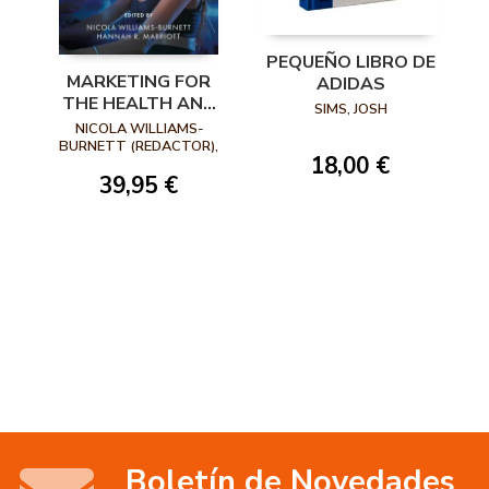
PEQUEÑO LIBRO DE
MARKETING FOR
ADIDAS
THE HEALTH AND
SIMS, JOSH
FITNESS INDUSTRY
NICOLA WILLIAMS-
(TAPA DURA)
BURNETT (REDACTOR),
18,00 €
HANNAH R. MARRIOTT
39,95 €
Boletín de Novedades