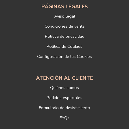
electrónico o de correo postal, ambos con la fotocopia del DNI del
PÁGINAS LEGALES
titular, incorporada o anexada:
Aviso legal
Responsable del tratamiento: LIBRERÍAS DEPORTIVAS ESTEBAN
SANZ SL
Condiciones de venta
Dirección postal: c/Paz, 4 28012 Madrid
Política de privacidad
Dirección electrónica:
info@libreriadeportiva.com
Si desea ampliar información sobre la política de privacidad de
Política de Cookies
nuestra empresa, puede hacerlo en el siguiente enlace:
Configuración de las Cookies
https://www.libreriadeportiva.com/proteccion-de-datos
ATENCIÓN AL CLIENTE
Quiénes somos
Pedidos especiales
Formulario de desistimiento
FAQs