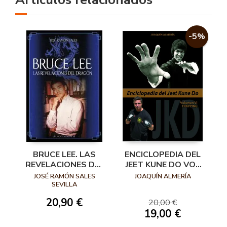
-5%
BRUCE LEE. LAS
ENCICLOPEDIA DEL
REVELACIONES DEL
JEET KUNE DO VOL
DRAGÓN
VI: TRAPPING
JOSÉ RAMÓN SALES
JOAQUÍN ALMERÍA
SEVILLA
20,90 €
20,00 €
19,00 €