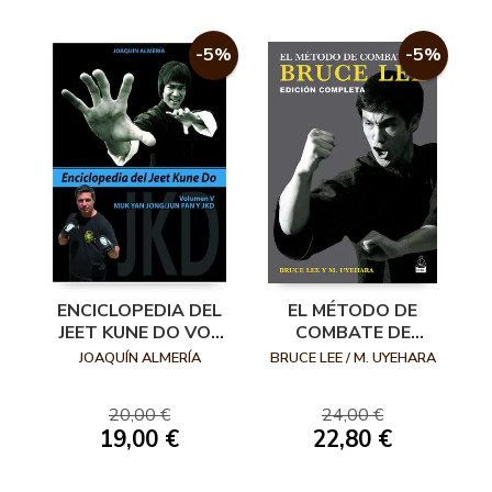
-5%
-5%
ENCICLOPEDIA DEL
EL MÉTODO DE
JEET KUNE DO VOL
COMBATE DE
V. MUK YAN JONG /
BRUCE LEE
JOAQUÍN ALMERÍA
BRUCE LEE / M. UYEHARA
JUN FAN Y JKD
20,00 €
24,00 €
19,00 €
22,80 €