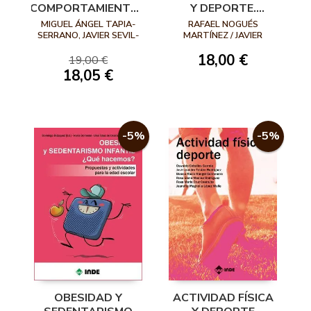
COMPORTAMIENTOS
Y DEPORTE.
SALUDABLES EN
CLAVES PARA UNA
MIGUEL ÁNGEL TAPIA-
RAFAEL NOGUÉS
NIÑOS DE
VIDA SANA. EL
SERRANO, JAVIER SEVIL-
MARTÍNEZ / JAVIER
SERRANO, DAVID
MIÑANO ESPÍN
EDUCACIÓN
COMPLEMENTO
18,00 €
SÁNCHEZ-OLIVA, MIKEL
19,00 €
PRIMARIA DESDE EL
IDEAL PARA LA
VAQUERO-SOLÍS Y
18,05 €
PLAN DE ACCIÓN
MEDICINA DEL
PEDRO ANTONIO
TUTORIAL
SIGLO XXI
SÁNCHEZ-MIGUEL
-5%
-5%
OBESIDAD Y
ACTIVIDAD FÍSICA