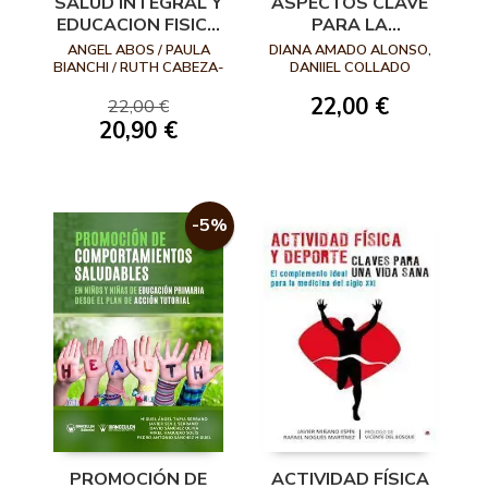
SALUD INTEGRAL Y
ASPECTOS CLAVE
EDUCACION FISICA
PARA LA
EN LOS CENTROS
OPTIMIZACIÓN DE
ANGEL ABOS / PAULA
DIANA AMADO ALONSO,
EDUCATIVOS
LA ADHERENCIA AL
BIANCHI / RUTH CABEZA-
DANIIEL COLLADO
RUI
MATEO (COORD.)
EJERCICIO FÍSICO
22,00 €
22,00 €
20,90 €
-5%
PROMOCIÓN DE
ACTIVIDAD FÍSICA