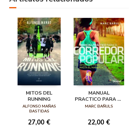
MANUAL
MITOS DEL
PRACTICO PARA EL
RUNNING
CORREDOR
MARC BAÑULS
ALFONSO MAÑAS
POPULAR. DESDE
BASTIDAS
TUS PRIMERAS
22,00 €
27,00 €
ZANCADAS HASTA
EL MARATÓN