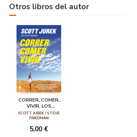
Otros libros del autor
CORRER, COMER,
VIVIR. LOS
SECRETOS DE UN
SCOTT JUREK / STEVE
CORREDOR
FRIEDMAN
INDOMABLE
5,00 €