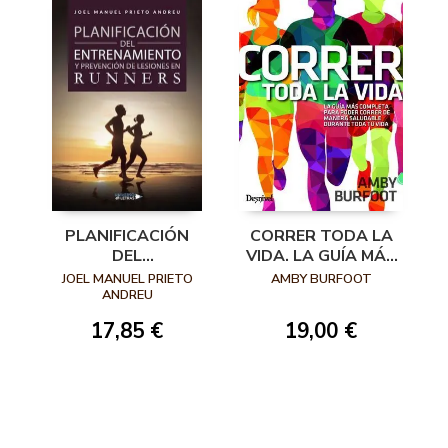
CORRER TODA LA
PLANIFICACIÓN
VIDA. LA GUÍA MÁS
DEL
COMPLETA PARA
ENTRENAMIENTO Y
AMBY BURFOOT
JOEL MANUEL PRIETO
PODER CORRER DE
PREVENCIÓN DE
ANDREU
MANERA
LESIONES EN
19,00 €
17,85 €
SALUDABLE TODA
RUNNERS
LA VIDA