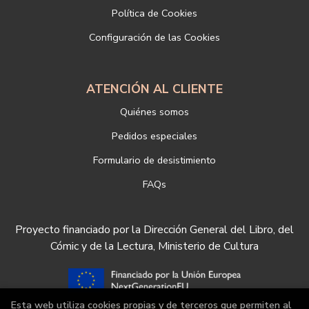
Si desea ampliar información sobre la política de privacidad de
Política de Cookies
nuestra empresa, puede hacerlo en el siguiente enlace:
Configuración de las Cookies
https://www.libreriadeportiva.com/proteccion-de-datos
ATENCIÓN AL CLIENTE
Quiénes somos
Pedidos especiales
Formulario de desistimiento
FAQs
Proyecto financiado por la Dirección General del Libro, del
Cómic y de la Lectura, Ministerio de Cultura
Esta web utiliza cookies propias y de terceros que permiten al