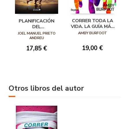
CORRER TODA LA
PLANIFICACIÓN
VIDA. LA GUÍA MÁS
DEL
COMPLETA PARA
ENTRENAMIENTO Y
AMBY BURFOOT
JOEL MANUEL PRIETO
PODER CORRER DE
PREVENCIÓN DE
ANDREU
MANERA
LESIONES EN
19,00 €
17,85 €
SALUDABLE TODA
RUNNERS
LA VIDA
Otros libros del autor