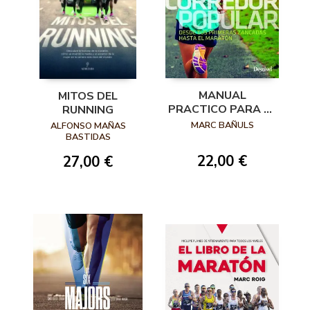
MANUAL
MITOS DEL
PRACTICO PARA EL
RUNNING
CORREDOR
MARC BAÑULS
ALFONSO MAÑAS
POPULAR. DESDE
BASTIDAS
TUS PRIMERAS
22,00 €
27,00 €
ZANCADAS HASTA
EL MARATÓN