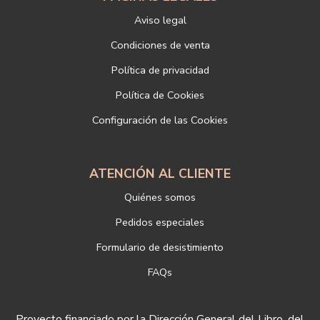
titular, incorporada o anexada:
Aviso legal
Responsable del tratamiento: LIBRERÍAS DEPORTIVAS ESTEBAN
SANZ SL
Condiciones de venta
Dirección postal: c/Paz, 4 28012 Madrid
Política de privacidad
Dirección electrónica:
info@libreriadeportiva.com
Si desea ampliar información sobre la política de privacidad de
Política de Cookies
nuestra empresa, puede hacerlo en el siguiente enlace:
Configuración de las Cookies
https://www.libreriadeportiva.com/proteccion-de-datos
ATENCIÓN AL CLIENTE
Quiénes somos
Pedidos especiales
Formulario de desistimiento
FAQs
Proyecto financiado por la Dirección General del Libro, del