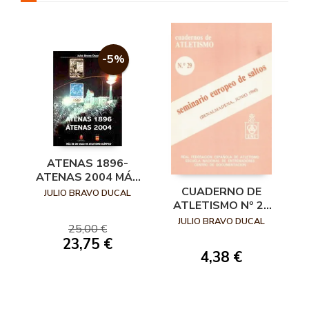
-5%
ATENAS 1896-
ATENAS 2004 MÁS
DE UN SIGLO DE
CUADERNO DE
JULIO BRAVO DUCAL
ATLETISMO
ATLETISMO Nº 29
OLÍMPICO
SEMINARIO
JULIO BRAVO DUCAL
25,00 €
EUROPEO DE
23,75 €
SALTOS
4,38 €