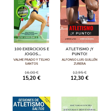
100 EXERCICIOS E
ATLETISMO ¡Y
JOGOS
PUNTO!
SELECIONADOS DE
VALME PRADO Y TELMO
ALFONSO LUIS GUILLÉN
INICIAÇAO AO
SANTOS
ZURERA
ATLETISMO
16,00 €
12,95 €
(CORRIDAS)
15,20 €
12,30 €
(PORTUGUÉS)