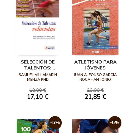
SELECCIÓN DE
ATLETISMO PARA
TALENTOS:
JÓVENES
VELOCISTAS
SAMUEL VILLAMARIN
JUAN ALFONSO GARCÍA
MENZA PHD
ROCA - ANTONIO
SÁNCHEZ PATO- MARÍA
CARIDAD HERNÁNDEZ
18,00 €
23,00 €
GUARDIOLA
17,10 €
21,85 €
-5%
-5%