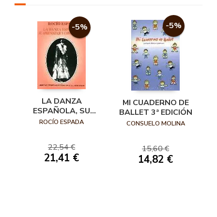
-5%
-5%
LA DANZA
MI CUADERNO DE
ESPAÑOLA, SU
BALLET 3ª EDICIÓN
APRENDIZAJE Y
ROCÍO ESPADA
CONSUELO MOLINA
CONSERVACIÓN
22,54 €
15,60 €
21,41 €
14,82 €