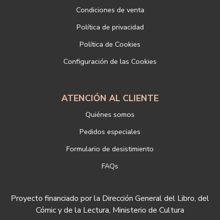
SANZ SL
Condiciones de venta
Dirección postal: c/Paz, 4 28012 Madrid
Política de privacidad
Dirección electrónica:
info@libreriadeportiva.com
Si desea ampliar información sobre la política de privacidad de
Política de Cookies
nuestra empresa, puede hacerlo en el siguiente enlace:
Configuración de las Cookies
https://www.libreriadeportiva.com/proteccion-de-datos
ATENCIÓN AL CLIENTE
Quiénes somos
Pedidos especiales
Formulario de desistimiento
FAQs
Proyecto financiado por la Dirección General del Libro, del
Cómic y de la Lectura, Ministerio de Cultura