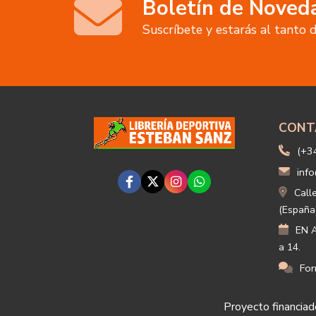
Boletín de Noved
Suscríbete y estarás al tanto
CONT
(+3
info
Call
(España
EN A
a 14.
For
Proyecto financiado