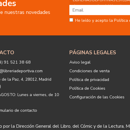
LIBRERÍAS DEPORTIVAS ESTEBAN S
ades
datos personales del Usuario, por 
 de nuestras novedades
tratamiento:
Fin del tratamiento: mantener una
He leído y acepto la Política
nuestros servicios y productos a 
Igualmente utilizaremos sus dato
o servicios que puedan ser de int
actividad principal de la web, p
tratamiento. En caso de no querer
info@libreriadeportiva.com
indic
ACTO
PÁGINAS LEGALES
Legitimación: está basada en el co
correspondiente casilla de acepta
4) 91 521 38 68
Aviso legal
Criterios de conservación de los 
para mantener el fin del tratamien
@libreriadeportiva.com
Condiciones de venta
suprimirán con medidas de segur
los datos.
e de la Paz, 4, 28012, Madrid
Política de privacidad
Destinatarios: no se cederán a ni
)
Política de Cookies
Derechos que asisten al Usuario:
GOSTO: Lunes a viernes, de 10
Configuración de las Cookies
a) Derecho a retirar el consentim
portabilidad de los datos persona
datos y a la limitación u oposición
mulario de contacto
b) Derecho a presentar una reclam
satisfacción en el ejercicio de su
 por la Dirección General del Libro, del Cómic y de la Lectura, M
protección de datos
https://www