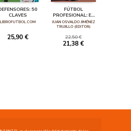
DEFENSORES: 50
FÚTBOL
CLAVES
PROFESIONAL: EL
ENTRENADOR, SUS
LIBROFUTBOL.COM
JUAN OSVALDO JIMÉNEZ
CARACTERÍSTICAS,
TRUJILLO (EDITOR)
PROCESOS Y
25,90 €
22,50 €
METODOLOGÍAS
21,38 €