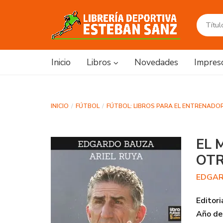
Inicio
Libros
Novedades
Impres
INICIO
FÚTBOL
FÚTBOL: LIBROS PARA EL ENTRENADO
EL 
OTR
EDGA
Editori
Año de 