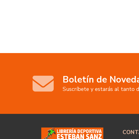
Boletín de Noved
Suscríbete y estarás al tanto
CONT