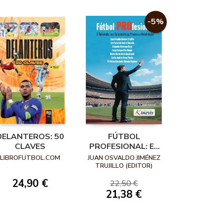
-5%
DELANTEROS: 50
FÚTBOL
CLAVES
PROFESIONAL: EL
ENTRENADOR, SUS
LIBROFUTBOL.COM
JUAN OSVALDO JIMÉNEZ
CARACTERÍSTICAS,
TRUJILLO (EDITOR)
PROCESOS Y
24,90 €
22,50 €
METODOLOGÍAS
21,38 €