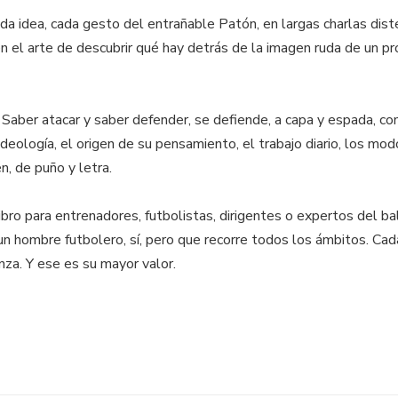
a idea, cada gesto del entrañable Patón, en largas charlas diste
en el arte de descubrir qué hay detrás de la imagen ruda de un pr
rio. Saber atacar y saber defender, se defiende, a capa y espada, 
ideología, el origen de su pensamiento, el trabajo diario, los mo
n, de puño y letra.
 libro para entrenadores, futbolistas, dirigentes o expertos de
un hombre futbolero, sí, pero que recorre todos los ámbitos. Ca
anza. Y ese es su mayor valor.