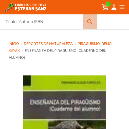
0
Búsqueda
avanzada
INICIO
DEPORTES DE NATURALEZA
PIRAGÜISMO, REMO,
KAYAK
ENSEÑANZA DEL PIRAGÜISMO (CUADERNO DEL
ALUMNO)