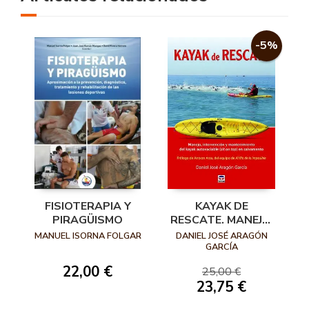
-5%
FISIOTERAPIA Y
KAYAK DE
PIRAGÜISMO
RESCATE. MANEJO,
INTERVENCIÓN Y
MANUEL ISORNA FOLGAR
DANIEL JOSÉ ARAGÓN
MANTENIMIENTO
GARCÍA
DEL KAYAC
22,00 €
25,00 €
AUTOVACIABLE
23,75 €
(SIT ON TOP) EN
SALVAMENTO