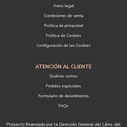
titular, incorporada o anexada:
Aviso legal
Responsable del tratamiento: LIBRERÍAS DEPORTIVAS ESTEBAN
SANZ SL
Condiciones de venta
Dirección postal: c/Paz, 4 28012 Madrid
Política de privacidad
Dirección electrónica:
info@libreriadeportiva.com
Si desea ampliar información sobre la política de privacidad de
Política de Cookies
nuestra empresa, puede hacerlo en el siguiente enlace:
Configuración de las Cookies
https://www.libreriadeportiva.com/proteccion-de-datos
ATENCIÓN AL CLIENTE
Quiénes somos
Pedidos especiales
Formulario de desistimiento
FAQs
Proyecto financiado por la Dirección General del Libro, del