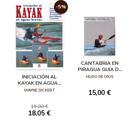
-5%
CANTABRIA EN
PIRAGUA GUÍA DE
RÍOS NAVEGABLES
INICIACIÓN AL
HUGO DE DIOS
KAYAK EN AGUAS
BRAVAS. TODOS
WAYNE DICKERT
15,00 €
LOS
CONOCIMIENTOS
19,00 €
TÉCNICOS
18,05 €