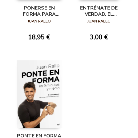
PONERSE EN
ENTRÉNATE DE
FORMA PARA
VERDAD. EL
DUMMIES
MÉTODO JUAN
JUAN RALLO
JUAN RALLO
RALLO
18,95 €
3,00 €
PONTE EN FORMA