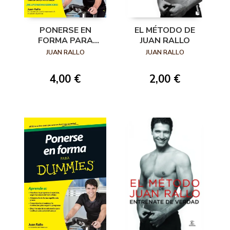
PONERSE EN
EL MÉTODO DE
FORMA PARA
JUAN RALLO
DUMMIES 2ª
JUAN RALLO
JUAN RALLO
EDICIÓN CON
NUEVOS
4,00 €
2,00 €
EJERCICIOS Y
VÍDEOS