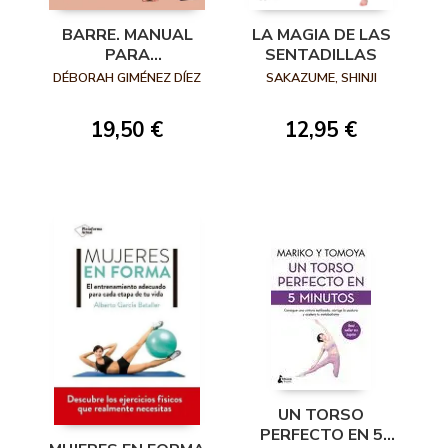
BARRE. MANUAL
LA MAGIA DE LAS
PARA
SENTADILLAS
INSTRUCTORES
DÉBORAH GIMÉNEZ DÍEZ
SAKAZUME, SHINJI
(NIVEL 1)
19,50 €
12,95 €
UN TORSO
PERFECTO EN 5