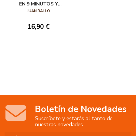
EN 9 MINUTOS Y
MEDIO
JUAN RALLO
16,90 €
Boletín de Novedades
Suscríbete y estarás al tanto de
nuestras novedades