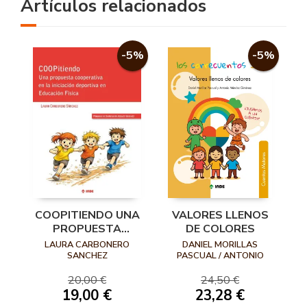
Artículos relacionados
-5%
-5%
COOPITIENDO UNA
VALORES LLENOS
PROPUESTA
DE COLORES
COOPERATIVA EN
LAURA CARBONERO
DANIEL MORILLAS
LA INICIACION
SANCHEZ
PASCUAL / ANTONIO
MÉNDEZ GIMÉNEZ
DEPO
20,00 €
24,50 €
19,00 €
23,28 €