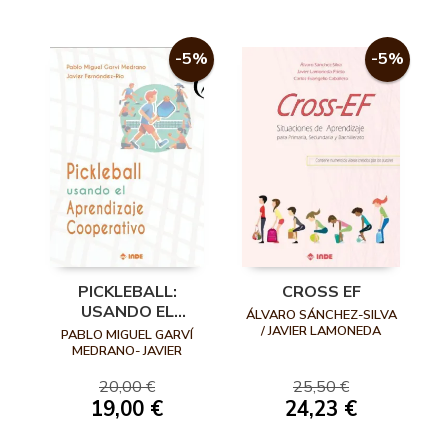
-5%
-5%
PICKLEBALL:
CROSS EF
USANDO EL
ÁLVARO SÁNCHEZ-SILVA
APRENDIZAJE
/ JAVIER LAMONEDA
PABLO MIGUEL GARVÍ
PRIETO / CARLOS
COOPERATIVO
MEDRANO- JAVIER
EVANGELIO CABALLERO
FERNÁNDEZ-RÍO
20,00 €
25,50 €
19,00 €
24,23 €