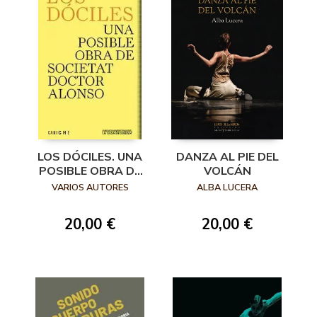
LOS DÓCILES. UNA
DANZA AL PIE DEL
POSIBLE OBRA DE
VOLCÁN
SOCIETAT
VARIOS AUTORES
ALBA LUCERA
DOCTOR ALONSO
20,00 €
20,00 €