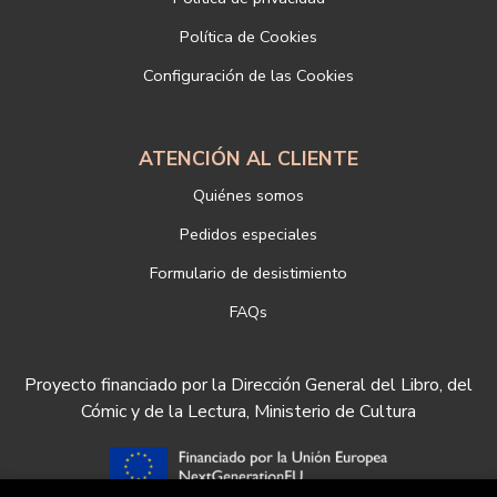
Si desea ampliar información sobre la política de privacidad de
Política de Cookies
nuestra empresa, puede hacerlo en el siguiente enlace:
Configuración de las Cookies
https://www.libreriadeportiva.com/proteccion-de-datos
ATENCIÓN AL CLIENTE
Quiénes somos
Pedidos especiales
Formulario de desistimiento
FAQs
Proyecto financiado por la Dirección General del Libro, del
Cómic y de la Lectura, Ministerio de Cultura