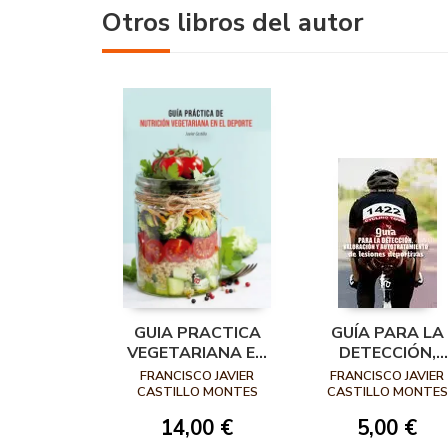
Otros libros del autor
GUIA PRACTICA
GUÍA PARA LA
VEGETARIANA EN
DETECCIÓN,
EL DEPORTE
VALORACIÓN Y
FRANCISCO JAVIER
FRANCISCO JAVIER
AUTOTRATAMIEN
CASTILLO MONTES
CASTILLO MONTES
DE LESIONES
14,00 €
5,00 €
DEPORTIVAS