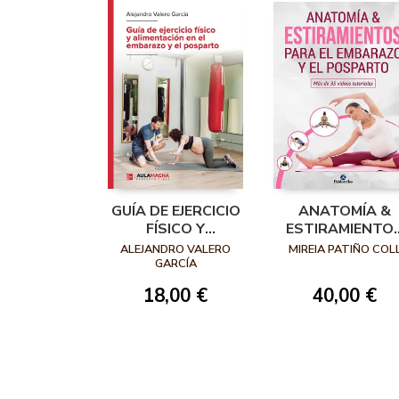
GUÍA DE EJERCICIO
ANATOMÍA &
FÍSICO Y
ESTIRAMIENTO
ALIMENTACIÓN EN
PARA EL
ALEJANDRO VALERO
MIREIA PATIÑO COL
EL EMBARAZO Y EL
EMBARAZO Y E
GARCÍA
POSPARTO
POSPARTO
18,00 €
40,00 €