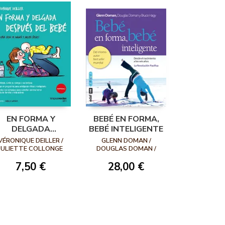
EN FORMA Y
BEBÉ EN FORMA,
DELGADA
BEBÉ INTELIGENTE
DESPUÉS DEL
VÉRONIQUE DEILLER /
GLENN DOMAN /
BEBÉ. POR UNA
JULIETTE COLLONGE
DOUGLAS DOMAN /
BRUCE HAGY
VIDA DE MAMÁ Y
7,50 €
28,00 €
MUJER FELIZ!