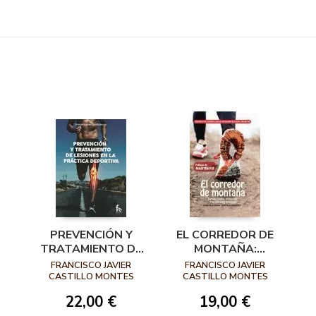
PREVENCIÓN Y
EL CORREDOR DE
TRATAMIENTO DE
MONTAÑA:
LESIONES EN LA
FORTALECIMIENTO,
FRANCISCO JAVIER
FRANCISCO JAVIER
TO
PRÁCTIVA
PREVENCIÓN Y
N
CASTILLO MONTES
CASTILLO MONTES
DEPORTIVA
RECUPERACIÓN
22,00 €
19,00 €
FUNCIONAL