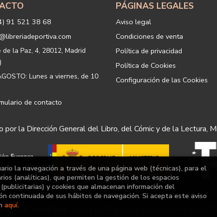
ACTO
PÁGINAS LEGALES
Legitimación: está basada en el co
correspondiente casilla de acepta
4) 91 521 38 68
Aviso legal
Criterios de conservación de los 
para mantener el fin del tratamien
@libreriadeportiva.com
Condiciones de venta
suprimirán con medidas de segur
los datos.
e de la Paz, 4, 28012, Madrid
Política de privacidad
Destinatarios: no se cederán a ni
)
Política de Cookies
Derechos que asisten al Usuario:
GOSTO: Lunes a viernes, de 10
Configuración de las Cookies
a) Derecho a retirar el consentim
portabilidad de los datos persona
datos y a la limitación u oposición
mulario de contacto
b) Derecho a presentar una reclam
satisfacción en el ejercicio de su
 por la Dirección General del Libro, del Cómic y de la Lectura, M
protección de datos
https://www
Puede ejercer estos derechos med
postal, ambos con la fotocopia de
Responsable del tratamiento: 
uario la navegación a través de una página web (técnicas), para el
Dirección postal: c/Paz, 4 28012
ios (analíticas), que permiten la gestión de los espacios
a (publicitarias) y cookies que almacenan información del
Dirección electrónica:
info@librer
ón continuada de sus hábitos de navegación. Si acepta este aviso
Si desea ampliar información sob
ón
aquí
.
Librería Deportiva
. Todos los Derechos Reservados |
Grupo T
hacerlo en el siguiente enlace:
htt