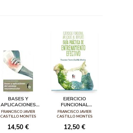
BASES Y
EJERCICIO
APLICACIONES
FUNCIONAL
DEL VENDAJE
APLICADO AL
FRANCISCO JAVIER
FRANCISCO JAVIER
EUROMUSCULAR
DEPORTE: GUÍA
CASTILLO MONTES
CASTILLO MONTES
PRÁCTICA DE
14,50 €
12,50 €
ENTRENAMIENTO