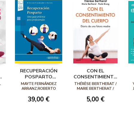
RECUPERACIÓN
CON EL
S
POSPARTO
CONSENTIMIENTO
(INCLUYE VERSIÓN
DEL CUERPO.
L
MAYTE FERNÁNDEZ
THÉRÈSE BERTHERAT /
L
DIGITAL)
DIARIO DE UNA
ARRANZ,ROBERTO
MARIE BERTHERAT /
LAMBRUSCHINI,JULITA
PAULE BRUNG
FUTURA MADRE
39,00 €
5,00 €
FERNÁNDEZ ARRANZ