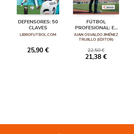
DEFENSORES: 50
FÚTBOL
CLAVES
PROFESIONAL: EL
ENTRENADOR, SUS
LIBROFUTBOL.COM
JUAN OSVALDO JIMÉNEZ
CARACTERÍSTICAS,
TRUJILLO (EDITOR)
PROCESOS Y
25,90 €
22,50 €
METODOLOGÍAS
21,38 €