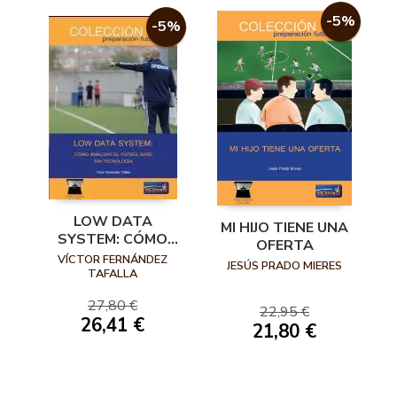
-5%
-5%
LOW DATA
MI HIJO TIENE UNA
SYSTEM: CÓMO
OFERTA
ANALIZAR EL
VÍCTOR FERNÁNDEZ
JESÚS PRADO MIERES
FÚTBOL BASE SIN
TAFALLA
TECNOLOGÍA
27,80 €
22,95 €
26,41 €
21,80 €