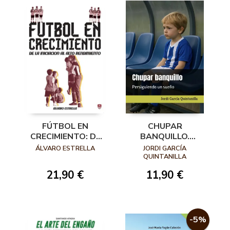
FÚTBOL EN
CHUPAR
CRECIMIENTO: DE
BANQUILLO.
LA INICIACIÓN AL
PERSIGUIENDO UN
ÁLVARO ESTRELLA
JORDI GARCÍA
ALTO
SUEÑO
QUINTANILLA
RENDIMIENTO
21,90 €
11,90 €
-5%