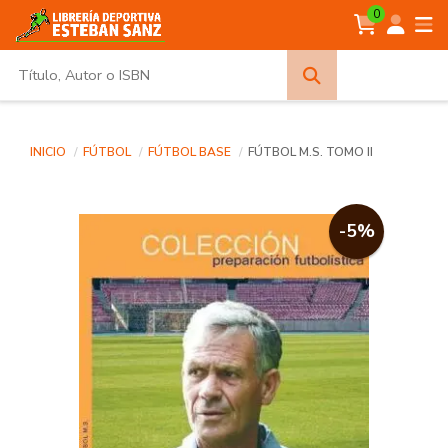
0
Búsqueda
avanzada
INICIO
FÚTBOL
FÚTBOL BASE
FÚTBOL M.S. TOMO II
-5%