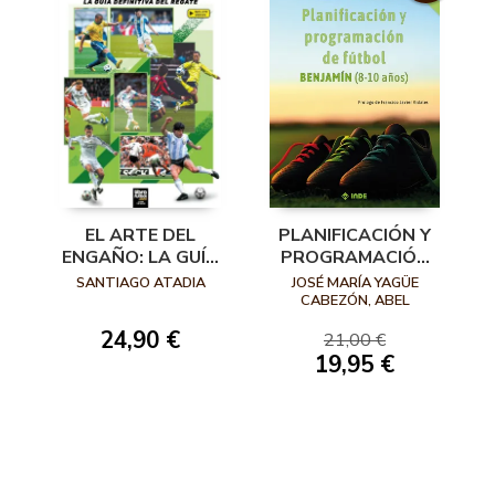
EL ARTE DEL
PLANIFICACIÓN Y
ENGAÑO: LA GUÍA
PROGRAMACIÓN
DEFINITIVA DEL
DE FÚTBOL,
SANTIAGO ATADIA
JOSÉ MARÍA YAGÜE
REGATE
BENJAMÍN (8-10
CABEZÓN, ABEL
FALAGÓN SANTOS
AÑOS)
24,90 €
21,00 €
19,95 €