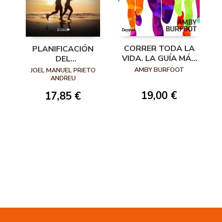
CORRER TODA LA
PLANIFICACIÓN
VIDA. LA GUÍA MÁS
DEL
COMPLETA PARA
ENTRENAMIENTO Y
AMBY BURFOOT
JOEL MANUEL PRIETO
PODER CORRER DE
PREVENCIÓN DE
ANDREU
MANERA
LESIONES EN
19,00 €
17,85 €
SALUDABLE TODA
RUNNERS
LA VIDA