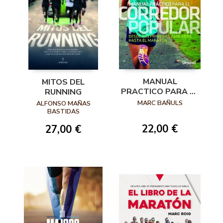
MANUAL
MITOS DEL
PRACTICO PARA EL
RUNNING
CORREDOR
MARC BAÑULS
ALFONSO MAÑAS
POPULAR. DESDE
BASTIDAS
TUS PRIMERAS
22,00 €
27,00 €
ZANCADAS HASTA
EL MARATÓN