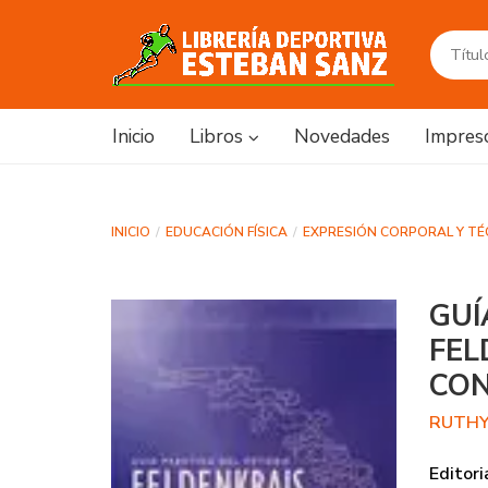
Inicio
Libros
Novedades
Impres
INICIO
EDUCACIÓN FÍSICA
EXPRESIÓN CORPORAL Y T
GUÍ
FEL
CON
RUTHY
Editori