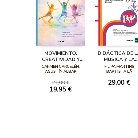
MOVIMIENTO,
DIDÁCTICA DE L
CREATIVIDAD Y
MÚSICA Y LA
EXPRESIÓN
EXPRESIÓN
CARMEN CARCELÉN,
FILIPA MARTINS
CORPORAL
CORPORAL EN
AGUSTÍN ALBAR
BAPTISTA LÃ
EDUCACIÓN
29,00 €
21,00 €
INFANTIL
19,95 €