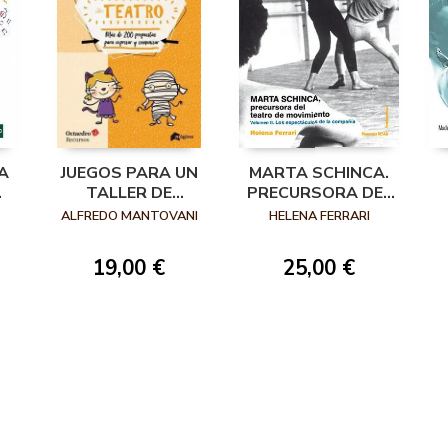
A
JUEGOS PARA UN
MARTA SCHINCA.
TALLER DE
PRECURSORA DEL
TEATRO
TEATRO DE
ALFREDO MANTOVANI
HELENA FERRARI
MOVIMIENTO.
VOLUMEN II LOS
19,00 €
25,00 €
ESPECTÁCULOS
DE LA COMPAÑÍA