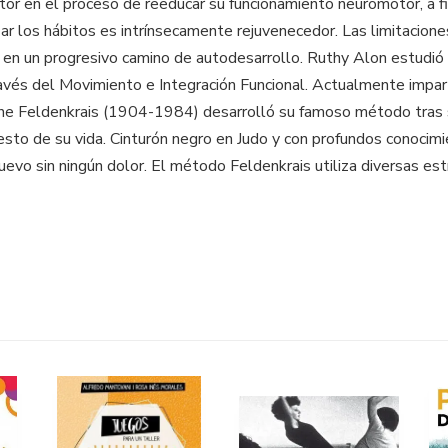
r en el proceso de reeducar su funcionamiento neuromotor, a fin d
izar los hábitos es intrínsecamente rejuvenecedor. Las limitacione
ón, en un progresivo camino de autodesarrollo. Ruthy Alon estud
vés del Movimiento e Integración Funcional. Actualmente impart
Feldenkrais (1904-1984) desarrolló su famoso método tras sufri
to de su vida. Cinturón negro en Judo y con profundos conocimient
uevo sin ningún dolor. El método Feldenkrais utiliza diversas est