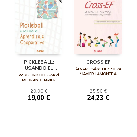
PICKLEBALL:
CROSS EF
USANDO EL
ÁLVARO SÁNCHEZ-SILVA
APRENDIZAJE
/ JAVIER LAMONEDA
PABLO MIGUEL GARVÍ
PRIETO / CARLOS
COOPERATIVO
MEDRANO- JAVIER
EVANGELIO CABALLERO
FERNÁNDEZ-RÍO
20,00 €
25,50 €
19,00 €
24,23 €