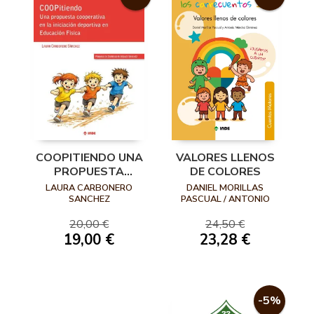
COOPITIENDO UNA
VALORES LLENOS
PROPUESTA
DE COLORES
COOPERATIVA EN
LAURA CARBONERO
DANIEL MORILLAS
LA INICIACION
SANCHEZ
PASCUAL / ANTONIO
MÉNDEZ GIMÉNEZ
DEPO
20,00 €
24,50 €
19,00 €
23,28 €
-5%