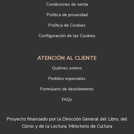
SANZ SL
Condiciones de venta
Dirección postal: c/Paz, 4 28012 Madrid
Política de privacidad
Dirección electrónica:
info@libreriadeportiva.com
Si desea ampliar información sobre la política de privacidad de
Política de Cookies
nuestra empresa, puede hacerlo en el siguiente enlace:
Configuración de las Cookies
https://www.libreriadeportiva.com/proteccion-de-datos
ATENCIÓN AL CLIENTE
Quiénes somos
Pedidos especiales
Formulario de desistimiento
FAQs
Proyecto financiado por la Dirección General del Libro, del
Cómic y de la Lectura, Ministerio de Cultura