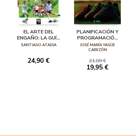
EL ARTE DEL
PLANIFICACIÓN Y
ENGAÑO: LA GUÍA
PROGRAMACIÓN
DEFINITIVA DEL
DE FÚTBOL. ALEVÍN
SANTIAGO ATADIA
JOSÉ MARÍA YAGÜE
REGATE
(10-12 AÑOS)
CABEZÓN
24,90 €
21,00 €
19,95 €