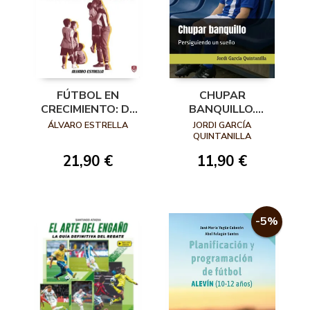
FÚTBOL EN
CHUPAR
CRECIMIENTO: DE
BANQUILLO.
LA INICIACIÓN AL
PERSIGUIENDO UN
ÁLVARO ESTRELLA
JORDI GARCÍA
ALTO
SUEÑO
QUINTANILLA
RENDIMIENTO
21,90 €
11,90 €
-5%