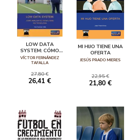
LOW DATA
MI HIJO TIENE UNA
SYSTEM: CÓMO
OFERTA
ANALIZAR EL
VÍCTOR FERNÁNDEZ
JESÚS PRADO MIERES
FÚTBOL BASE SIN
TAFALLA
TECNOLOGÍA
27,80 €
22,95 €
26,41 €
21,80 €