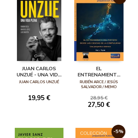
JUAN CARLOS
EL
UNZUÉ - UNA VIDA
ENTRENAMIENTO
PLENA
DEL PORTERO
JUAN CARLOS UNZUÉ
RUBÉN ARCE / JESÚS
DESDE LAS
SALVADOR / MEMO
VELÁZQUEZ / JACOBO
CIENCIAS DE LA
19,95 €
SANZ / BORJA ÁLVAREZ /
28,95 €
COMPLEJIDAD. UNA
ANDRÉS CORONADO /
27,50 €
PERSPECTIVA
VICENT BENLLOCH /
SISTÉMICA
FRAN HERRUZO / IÑIGO
CALVO / JAVI RODA /
ANTONIO GARCÍA /
-5%