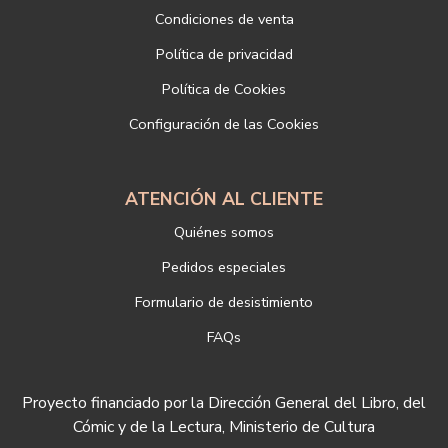
SANZ SL
Condiciones de venta
Dirección postal: c/Paz, 4 28012 Madrid
Política de privacidad
Dirección electrónica:
info@libreriadeportiva.com
Si desea ampliar información sobre la política de privacidad de
Política de Cookies
nuestra empresa, puede hacerlo en el siguiente enlace:
Configuración de las Cookies
https://www.libreriadeportiva.com/proteccion-de-datos
ATENCIÓN AL CLIENTE
Quiénes somos
Pedidos especiales
Formulario de desistimiento
FAQs
Proyecto financiado por la Dirección General del Libro, del
Cómic y de la Lectura, Ministerio de Cultura