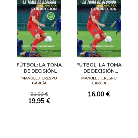
FÚTBOL: LA TOMA
FÚTBOL: LA TOMA
DE DECISIÓN
DE DECISIÓN
APLICADA A LA
APLICADA A LA
MANUEL J. CRESPO
MANUEL J. CRESPO
CONDUCCIÓN
CONDUCCIÓN
GARCÍA
GARCÍA
(VERSIÓN COLOR)
16,00 €
21,00 €
19,95 €