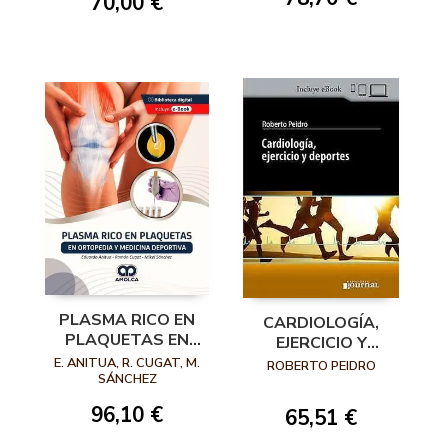
70,00 €
READAPTACIÓN,
VUELTA A LA
COMPETICIÓN Y
PREVENCIÓN.
LIGAMENTO
CRUZADO
ANTERIOR EN
DEPORTES DE
EQUIPO.
PLASMA RICO EN
CARDIOLOGÍA,
PLAQUETAS EN
EJERCICIO Y
ORTOPEDIA Y
DEPORTES
E. ANITUA, R. CUGAT, M.
ROBERTO PEIDRO
MEDICINA
SÁNCHEZ
DEPORTIVA
96,10 €
65,51 €