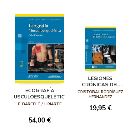
LESIONES
CRÓNICAS DEL
ECOGRAFÍA
TOBILLO EN EL
CRISTÓBAL RODRÍGUEZ
MUSCULOESQUELÉTICA.
DEPORTE
HERNÁNDEZ
ATLAS ILUSTRADO
P. BARCELÓ / I. IRIARTE
19,95 €
54,00 €