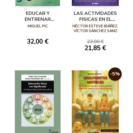
EDUCAR Y
LAS ACTIVIDADES
ENTRENAR
FISICAS EN EL
CONDUCTAS
MEDIO NATURAL,
MIGUEL PIC
HÉCTOR ESTEVE IBÁÑEZ,
MOTRICES
INNOVACION
VÍCTOR SÁNCHEZ SANZ
(COORD.)
CIENCIA Y
32,00 €
23,00 €
EDUCACIÓN
21,85 €
-5%