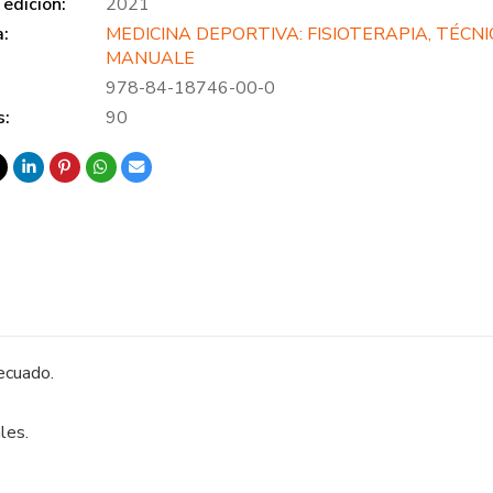
edición:
2021
a:
MEDICINA DEPORTIVA: FISIOTERAPIA, TÉCN
MANUALE
978-84-18746-00-0
s:
90
ecuado.
les.