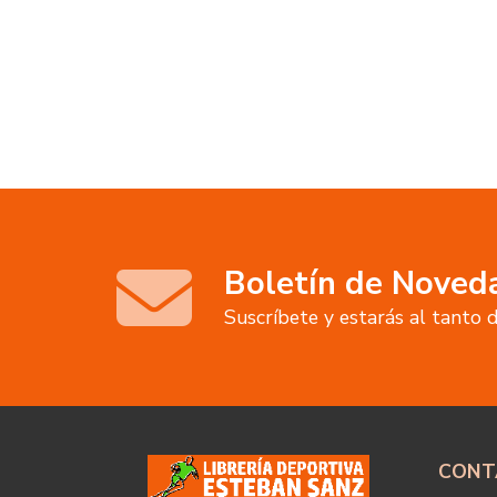
Boletín de Noved
Suscríbete y estarás al tanto
CONT