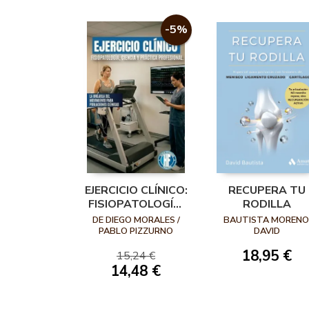
-5%
EJERCICIO CLÍNICO:
RECUPERA TU
FISIOPATOLOGÍA,
RODILLA
CIENCIA Y
DE DIEGO MORALES /
BAUTISTA MORENO
PRÁCTICA
PABLO PIZZURNO
DAVID
PROFESIONAL.
18,95 €
15,24 €
14,48 €