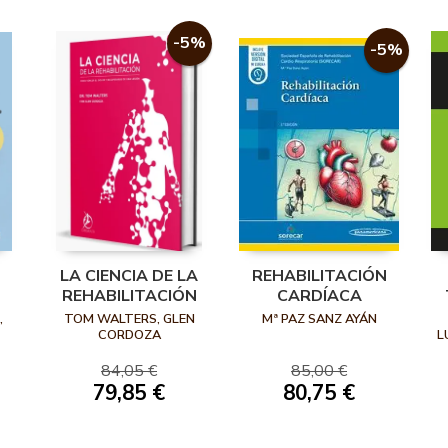
-5%
-5%
LA CIENCIA DE LA
REHABILITACIÓN
REHABILITACIÓN
CARDÍACA
,
TOM WALTERS, GLEN
Mª PAZ SANZ AYÁN
CORDOZA
L
R
84,05 €
85,00 €
79,85 €
80,75 €