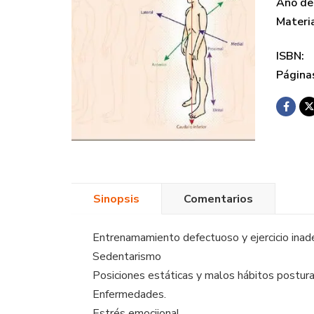
Año de 
Materi
ISBN:
Página
Sinopsis
Comentarios
Entrenamamiento defectuoso y ejercicio inad
Sedentarismo
Posiciones estáticas y malos hábitos postura
Enfermedades.
Estrés emociional.