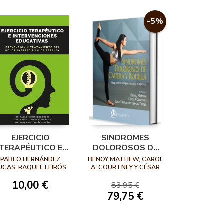
-5%
EJERCICIO
SINDROMES
TERAPÉUTICO E
DOLOROSOS DE
INTERVENCIONES
CADERA Y
PABLO HERNÁNDEZ
BENOY MATHEW, CAROL
EDUCATIVAS:
RODILLA
UCAS, RAQUEL LEIRÓS
A. COURTNEY Y CÉSAR
ODRÍGUEZ Y JOSÉ LUIS
FERNÁNDEZ DE LAS
PREVENCIÓN Y
10,00 €
GARCÍA SOIDÁN
PEÑAS
83,95 €
TRATAMIENTO
79,75 €
DEL DOLOR
INESPECÍFICO DE
ESPALDA