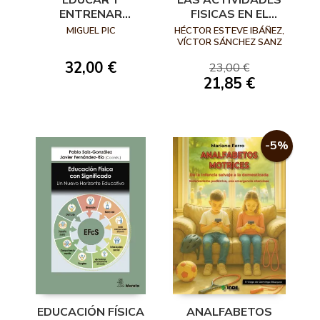
EDUCAR Y
LAS ACTIVIDADES
ENTRENAR
FISICAS EN EL
CONDUCTAS
MEDIO NATURAL,
MIGUEL PIC
HÉCTOR ESTEVE IBÁÑEZ,
MOTRICES
INNOVACION
VÍCTOR SÁNCHEZ SANZ
(COORD.)
CIENCIA Y
32,00 €
23,00 €
EDUCACIÓN
21,85 €
-5%
EDUCACIÓN FÍSICA
ANALFABETOS