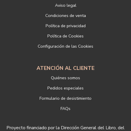
titular, incorporada o anexada:
Aviso legal
Responsable del tratamiento: LIBRERÍAS DEPORTIVAS ESTEBAN
SANZ SL
Condiciones de venta
Dirección postal: c/Paz, 4 28012 Madrid
Política de privacidad
Dirección electrónica:
info@libreriadeportiva.com
Si desea ampliar información sobre la política de privacidad de
Política de Cookies
nuestra empresa, puede hacerlo en el siguiente enlace:
Configuración de las Cookies
https://www.libreriadeportiva.com/proteccion-de-datos
ATENCIÓN AL CLIENTE
Quiénes somos
Pedidos especiales
Formulario de desistimiento
FAQs
Proyecto financiado por la Dirección General del Libro, del