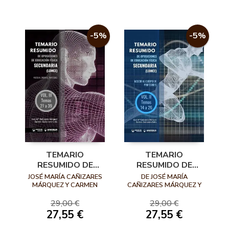
-5%
-5%
TEMARIO
TEMARIO
RESUMIDO DE
RESUMIDO DE
OPOSICIONES DE
OPOSICIONES DE
JOSÉ MARÍA CAÑIZARES
DE JOSÉ MARÍA
EDUCACIÓN FÍSICA
EDUCACIÓN FÍSICA
MÁRQUEZ Y CARMEN
CAÑIZARES MÁRQUEZ Y
CARBONERO CELIS
CARMEN CARBONERO
SECUNDARÍA
SECUNDARÍA
CELIS
29,00 €
29,00 €
(LOMCE) VOLUMEN
(LOMCE) VOLUMEN
27,55 €
27,55 €
III
II