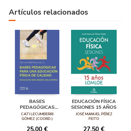
Artículos relacionados
BASES
EDUCACIÓN FÍSICA
PEDAGÓGICAS
SESIONES 15 AÑOS
PARA UNA
CATI LECUMBERRI
JOSÉ MANUEL PÉREZ
EDUCACIÓN FÍSICA
GÓMEZ (COORD.)
FEITO
DE CALIDAD
25,00 €
27,50 €