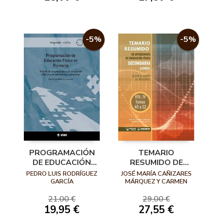
-5%
-5%
PROGRAMACIÓN
TEMARIO
DE EDUCACIÓN
RESUMIDO DE
FÍSICA EN
OPOSICIONES DE
PEDRO LUIS RODRÍGUEZ
JOSÉ MARÍA CAÑIZARES
PRIMARIA
EDUCACIÓN FÍSICA
GARCÍA
MÁRQUEZ Y CARMEN
CARBONERO CELIS
SEGUNDO CICLO
SECUNDARÍA
21,00 €
29,00 €
(LOMCE) VOLUMEN
19,95 €
27,55 €
IV