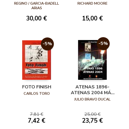
ENTRENADOR DE
HISTORIA. BEN
REGINO / GARCIA-BADELL
RICHARD MOORE
ATLETISMO
JOHNSON, CARL
ARIAS
LEWIS Y LA FINAL
30,00 €
15,00 €
DE LOS 100M LISOS
DE LOS JUEGOS
OLÍMPICOS DE
1988 EN SEÚL
-5%
-5%
FOTO FINISH
ATENAS 1896-
ATENAS 2004 MÁS
CARLOS TORO
DE UN SIGLO DE
JULIO BRAVO DUCAL
ATLETISMO
OLÍMPICO
7,81 €
25,00 €
7,42 €
23,75 €