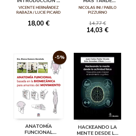
INTRODUCCIÓN A
MÁS TARDE
LA
POSIBLE: CIENCIA
VICENTE HERNÁNDEZ
NICOLAS INI / PABLO
NEUROFISIOLOGÍA
APLICADA AL
RABAZA / LUCIE PICARD
PIZZURNO
MUSCULAR
CUERPO, LA
18,00 €
14,77 €
ENERGÍA Y LA
14,03 €
LONGEVIDAD
-5%
ANATOMÍA
HACKEANDO LA
FUNCIONAL
MENTE DESDE LA