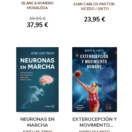
BASADA EN LA
ACTIVIDAD FÍSICA.
BLANCA ROMERO
JUAN CARLOS PASTOR-
BIOMECÁNICA
MORALEDA
PROPUESTAS
VICEDO / SIXTO
PARA AMANTES
GONZÁLEZ-VÍLLORA
PARA MEJORAR EL
39,95 €
23,95 €
DEL MOVIMIENTO
RENDIMIENTO
37,95 €
COGNITIVO
NEURONAS EN
EXTEROCEPCIÓN Y
MARCHA
MOVIMIENTO
HUMANO
JOSÉ LUIS TREJO
MARIO DI SANTO