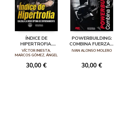
ÍNDICE DE
POWERBUILDING:
HIPERTROFIA.
COMBINA FUERZA Y
CALCULA LA DOSIS
ESTETICA
VÍCTOR INIESTA,
IVAN ALONSO MOLERO
ÓPTIMA DE
MARCOS GÓMEZ, ÁNGEL
GARDACHAL
ENTRENAMIENTO
30,00 €
30,00 €