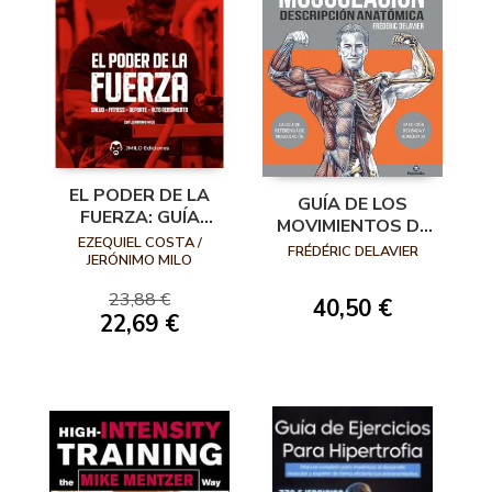
EL PODER DE LA
GUÍA DE LOS
FUERZA: GUÍA
MOVIMIENTOS DE
COMPLETA DE
EZEQUIEL COSTA /
MUSCULACIÓN.
FRÉDÉRIC DELAVIER
POWERLIFTING Y
JERÓNIMO MILO
DESCRIPCIÓN
ENTRENAMIENTO
ANATÓMICA 6ª
23,88 €
40,50 €
DE LA FUERZA
EDICIÓN REVISADA
22,69 €