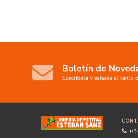
ANTERIOR EN
DEPORTES DE
EQUIPO.
Boletín de Noved
Suscríbete y estarás al tanto
CONT
(+3