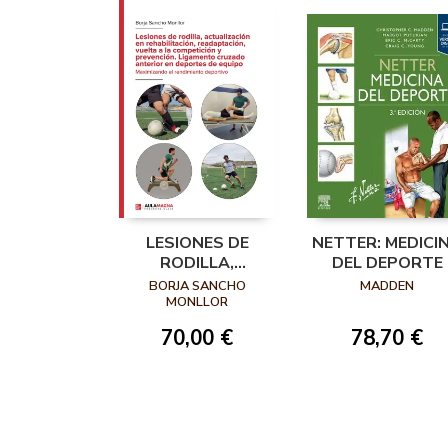
LESIONES DE
NETTER: MEDICI
RODILLA,
DEL DEPORTE
ACTUALIZACIÓN
BORJA SANCHO
MADDEN
EN
MONLLOR
REHABILITACIÓN,
70,00 €
78,70 €
READAPTACIÓN,
VUELTA A LA
COMPETICIÓN Y
PREVENCIÓN.
LIGAMENTO
CRUZADO