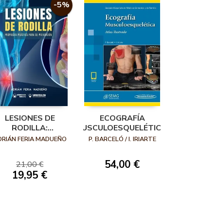
-5%
LESIONES DE
ECOGRAFÍA
RODILLA:
MUSCULOESQUELÉTICA.
PROPUESTA
ATLAS ILUSTRADO
DRIÁN FERIA MADUEÑO
P. BARCELÓ / I. IRIARTE
PRÁCTICA PARA
SU PREVENCIÓN
54,00 €
21,00 €
19,95 €