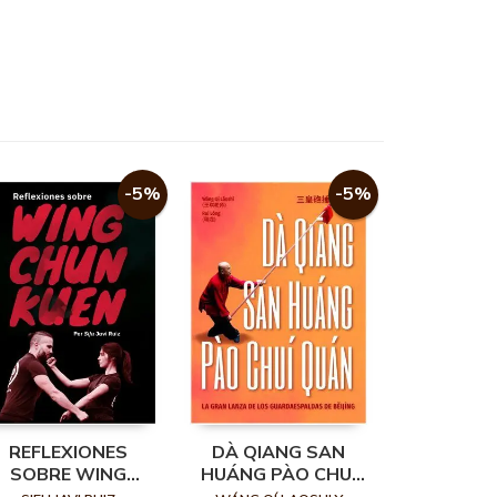
-5%
-5%
REFLEXIONES
DÀ QIANG SAN
SOBRE WING
HUÁNG PÀO CHUÍ
CHUN KUEN
QUÁN. LA GRAN