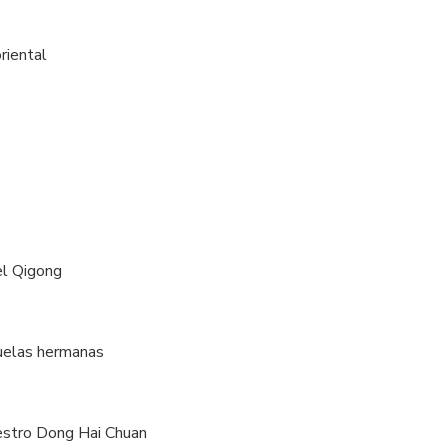
riental
el Qigong
cuelas hermanas
estro Dong Hai Chuan