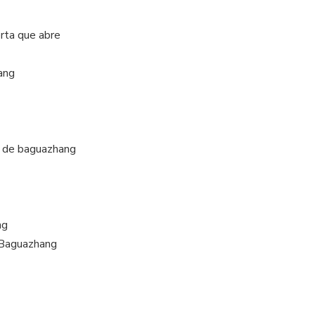
rta que abre
ang
s de baguazhang
ng
l Baguazhang