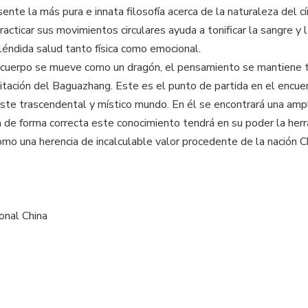
e la más pura e innata filosofía acerca de la naturaleza del cí
racticar sus movimientos circulares ayuda a tonificar la sangre y
léndida salud tanto física como emocional.
 cuerpo se mueve como un dragón, el pensamiento se mantiene tr
ación del Baguazhang. Este es el punto de partida en el encuent
este trascendental y místico mundo. En él se encontrará una amp
iza de forma correcta este conocimiento tendrá en su poder la he
mo una herencia de incalculable valor procedente de la nación Ch
onal China