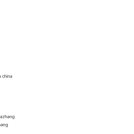
a china
uazhang
hang