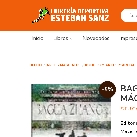
Inicio
Libros
Novedades
Impres
INICIO
ARTES MARCIALES
KUNG FU Y ARTES MARCIAL
BAG
-5%
MÁ
SIFU 
Editori
Materi