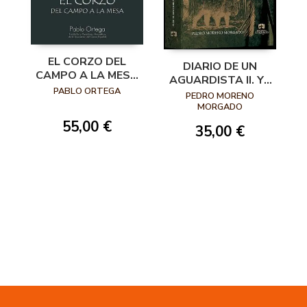
EL CORZO DEL
DIARIO DE UN
CAMPO A LA MESA
AGUARDISTA II. YA
2ª EDICIÓN
PABLO ORTEGA
VIENE...
PEDRO MORENO
MORGADO
55,00 €
35,00 €