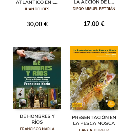
LA ACCIÓN DE LA
ATLÁNTICO EN LA
PESCA A MOSCA
PESCA A MOSCA
DIEGO MIGUEL BETRIÁN
JUAN DELIBES
17,00 €
30,00 €
DE HOMBRES Y
PRESENTACIÓN EN
RÍOS
LA PESCA MOSCA
FRANCISCO NARLA
GARY A. BORGER