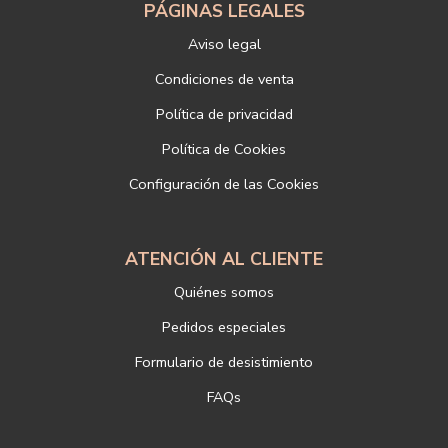
electrónico o de correo postal, ambos con la fotocopia del DNI del
PÁGINAS LEGALES
titular, incorporada o anexada:
Aviso legal
Responsable del tratamiento: LIBRERÍAS DEPORTIVAS ESTEBAN
SANZ SL
Condiciones de venta
Dirección postal: c/Paz, 4 28012 Madrid
Política de privacidad
Dirección electrónica:
info@libreriadeportiva.com
Si desea ampliar información sobre la política de privacidad de
Política de Cookies
nuestra empresa, puede hacerlo en el siguiente enlace:
Configuración de las Cookies
https://www.libreriadeportiva.com/proteccion-de-datos
ATENCIÓN AL CLIENTE
Quiénes somos
Pedidos especiales
Formulario de desistimiento
FAQs