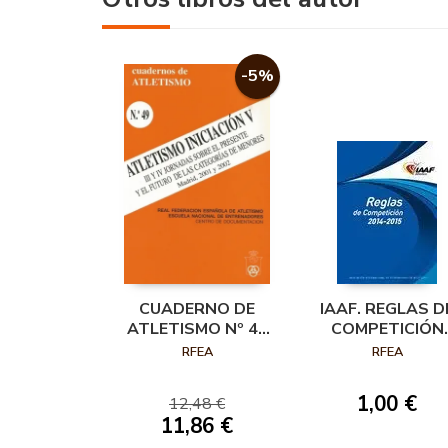
-5%
CUADERNO DE
IAAF. REGLAS D
ATLETISMO Nº 49
COMPETICIÓN
ATLETISMO
2014-2015
RFEA
RFEA
INICIACIÓN
1,00 €
12,48 €
11,86 €