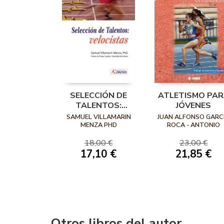
SELECCIÓN DE
ATLETISMO PA
TALENTOS:
JÓVENES
VELOCISTAS
SAMUEL VILLAMARIN
JUAN ALFONSO GARC
MENZA PHD
ROCA - ANTONIO
SÁNCHEZ PATO- MAR
CARIDAD HERNÁNDE
18,00 €
23,00 €
GUARDIOLA
17,10 €
21,85 €
Otros libros del autor