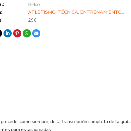
al:
RFEA
a:
ATLETISMO: TÉCNICA, ENTRENAMIENTO...
s:
296
rocede, como siempre, de la transcripción completa de la grabac
entes para estas jornadas.