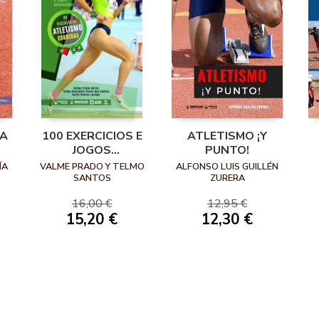
RA
100 EXERCICIOS E
ATLETISMO ¡Y
JOGOS
PUNTO!
SELECIONADOS DE
ÍA
VALME PRADO Y TELMO
ALFONSO LUIS GUILLÉN
INICIAÇAO AO
SANTOS
ZURERA
ÍA
ATLETISMO
Z
16,00 €
12,95 €
(CORRIDAS)
15,20 €
12,30 €
(PORTUGUÉS)