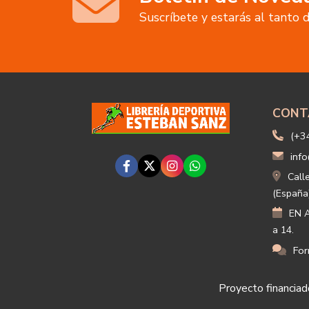
Suscríbete y estarás al tanto
CONT
(+3
info
Call
(España
EN A
a 14.
For
Proyecto financiado