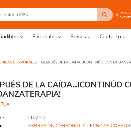
Búsqu
avanz
cindibles
Editoriales
Somos
Contacto
ÉCNICAS CORPORALES
DESPUÉS DE LA CAÍDA...!CONTINÚO CON LA DANZ
PUÉS DE LA CAÍDA...!CONTINÚO 
DANZATERAPIA!
 FUX
al:
LUMEN
a:
EXPRESIÓN CORPORAL Y TÉCNICAS CORPO