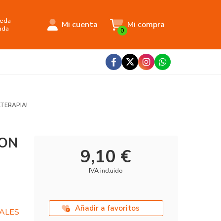
eda
Mi cuenta
Mi compra
ada
0
ATERAPIA!
CON
9,10 €
IVA incluido
Añadir a favoritos
RALES