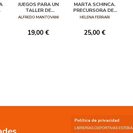
A
JUEGOS PARA UN
MARTA SCHINCA.
TALLER DE
PRECURSORA DEL
TEATRO
TEATRO DE
ALFREDO MANTOVANI
HELENA FERRARI
MOVIMIENTO.
VOLUMEN II LOS
19,00 €
25,00 €
ESPECTÁCULOS
DE LA COMPAÑÍA
Política de privacidad
LIBRERÍAS DEPORTIVAS ESTEBAN S
ades