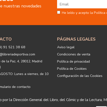
datos personales del Usuario, por 
 de nuestras novedades
tratamiento:
Fin del tratamiento: mantener una
He leído y acepto la Política
nuestros servicios y productos a 
Igualmente utilizaremos sus dato
o servicios que puedan ser de int
actividad principal de la web, p
tratamiento. En caso de no querer
info@libreriadeportiva.com
indic
ACTO
PÁGINAS LEGALES
Legitimación: está basada en el co
correspondiente casilla de acepta
4) 91 521 38 68
Aviso legal
Criterios de conservación de los 
para mantener el fin del tratamien
@libreriadeportiva.com
Condiciones de venta
suprimirán con medidas de segur
los datos.
e de la Paz, 4, 28012, Madrid
Política de privacidad
Destinatarios: no se cederán a ni
)
Política de Cookies
Derechos que asisten al Usuario:
GOSTO: Lunes a viernes, de 10
Configuración de las Cookies
a) Derecho a retirar el consentim
portabilidad de los datos persona
datos y a la limitación u oposición
mulario de contacto
b) Derecho a presentar una reclam
satisfacción en el ejercicio de su
 por la Dirección General del Libro, del Cómic y de la Lectura, M
protección de datos
https://www