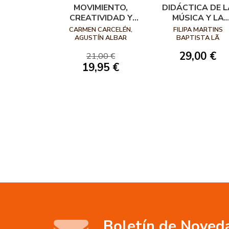
MOVIMIENTO,
DIDÁCTICA DE L
CREATIVIDAD Y
MÚSICA Y LA
EXPRESIÓN
EXPRESIÓN
CARMEN CARCELÉN,
FILIPA MARTINS
CORPORAL
CORPORAL EN
AGUSTÍN ALBAR
BAPTISTA LÃ
EDUCACIÓN
29,00 €
21,00 €
INFANTIL
19,95 €
Boletín de Noved