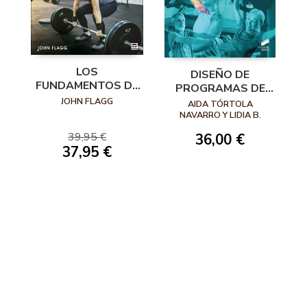
LOS
DISEÑO DE
FUNDAMENTOS DE
PROGRAMAS DE
LA FUERZA
EJERCICIO FÍSICO
JOHN FLAGG
AIDA TÓRTOLA
EN POBLACIÓN
NAVARRO Y LIDIA B.
ALEJO
ONCOLÓGICA
39,95 €
36,00 €
37,95 €