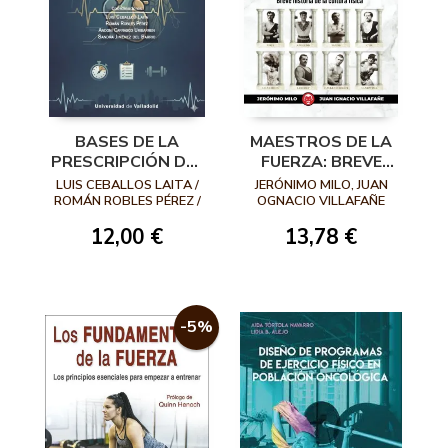
BASES DE LA
MAESTROS DE LA
PRESCRIPCIÓN DEL
FUERZA: BREVE
EJERCICIO
HISTORIA DE LA
LUIS CEBALLOS LAITA /
JERÓNIMO MILO, JUAN
TERAPÉUTICO EN
CULTURA FÍSICA
ROMÁN ROBLES PÉREZ /
OGNACIO VILLAFAÑE
ANDONI CARRASCO
FISIOTERAPIA
12,00 €
13,78 €
URRIBARREN / SANDRA
JIMÉNEZ DEL BARRIO
-5%