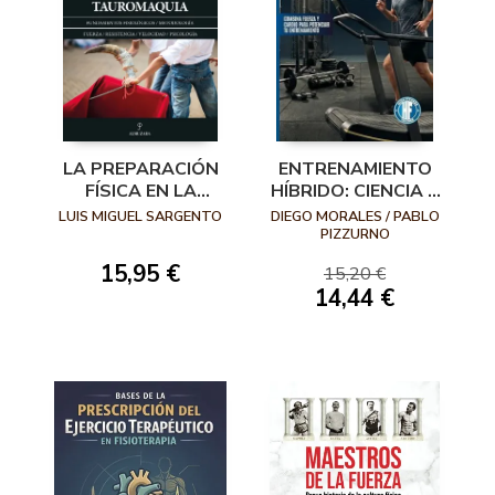
LA PREPARACIÓN
ENTRENAMIENTO
FÍSICA EN LA
HÍBRIDO: CIENCIA Y
TAUROMAQUIA
PRÁCTICA
LUIS MIGUEL SARGENTO
DIEGO MORALES / PABLO
APLICADA A
PIZZURNO
HYROX, OCR Y
15,95 €
15,20 €
ATLETAS
14,44 €
HÍBRIDOS