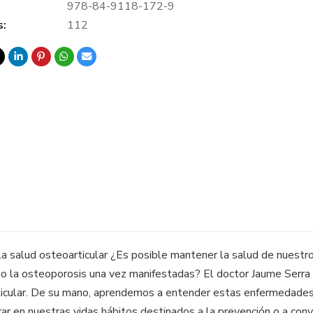
978-84-9118-172-9
s:
112
 la salud osteoarticular ¿Es posible mantener la salud de nuestr
is o la osteoporosis una vez manifestadas? El doctor Jaume Serra
rticular. De su mano, aprendemos a entender estas enfermedades
orar en nuestras vidas hábitos destinados a la prevención o a con