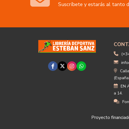
Suscríbete y estarás al tanto
CONT
(+3
info
Call
(España
EN A
a 14.
For
Proyecto financiado