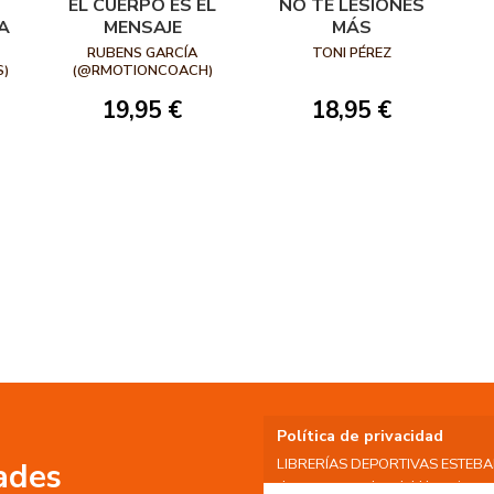
EL CUERPO ES EL
NO TE LESIONES
A
MENSAJE
MÁS
RUBENS GARCÍA
TONI PÉREZ
)
(@RMOTIONCOACH)
19,95 €
18,95 €
Política de privacidad
LIBRERÍAS DEPORTIVAS ESTEBAN S
ades
datos personales del Usuario, por 