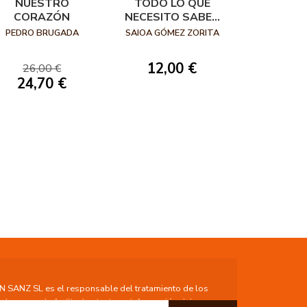
NUESTRO
TODO LO QUE
CORAZÓN
NECESITO SABER
SOBRE LA
PEDRO BRUGADA
SAIOA GÓMEZ ZORITA
OSTEOPOROSIS
12,00 €
26,00 €
24,70 €
ANZ SL es el responsable del tratamiento de los
lo que se le facilita la siguiente información del