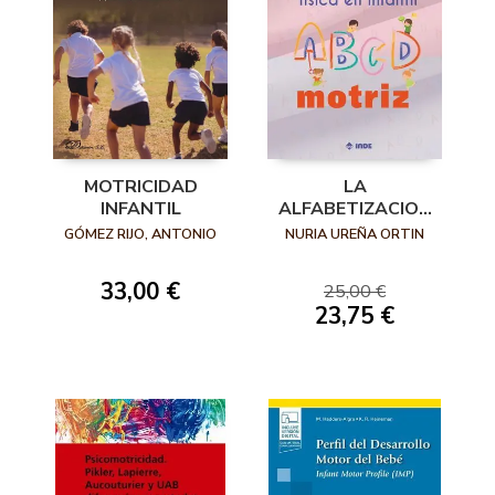
MOTRICIDAD
LA
INFANTIL
ALFABETIZACION
FISICA EN INFANTIL
GÓMEZ RIJO, ANTONIO
NURIA UREÑA ORTIN
EL ABDCMOTRIZ
33,00 €
25,00 €
23,75 €