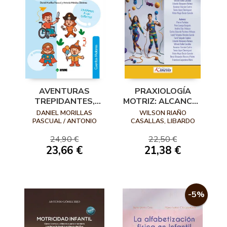
AVENTURAS
PRAXIOLOGÍA
TREPIDANTES,
MOTRIZ: ALCANCES
INOLVIDABLES Y
Y POSIBILIDADES
DANIEL MORILLAS
WILSON RIAÑO
ALUCINANTES
PASCUAL / ANTONIO
CASALLAS, LIBARDO
MÉNDEZ GIMÉNEZ
MOSQUERA MATEUS,
GUIOMAR ALARCÓN
24,90 €
22,50 €
CASTRO, SONIA LÓPEZ
23,66 €
21,38 €
DOMÍNGUEZ, VÍCTOR
HUGO DURÁN CAMELO
-5%