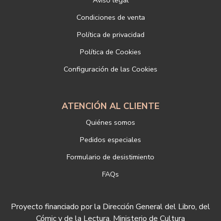
Responsable del tratamiento: LIBRERÍAS DEPORTIVAS ESTEBAN
SANZ SL
Condiciones de venta
Dirección postal: c/Paz, 4 28012 Madrid
Política de privacidad
Dirección electrónica:
info@libreriadeportiva.com
Si desea ampliar información sobre la política de privacidad de
Política de Cookies
nuestra empresa, puede hacerlo en el siguiente enlace:
Configuración de las Cookies
https://www.libreriadeportiva.com/proteccion-de-datos
ATENCIÓN AL CLIENTE
Quiénes somos
Pedidos especiales
Formulario de desistimiento
FAQs
Proyecto financiado por la Dirección General del Libro, del
Cómic y de la Lectura, Ministerio de Cultura