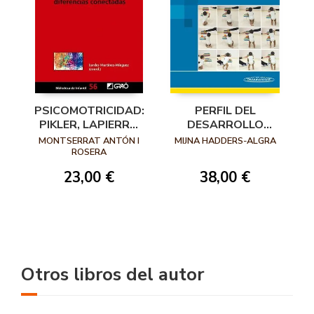
PSICOMOTRICIDAD:
PERFIL DEL
PIKLER, LAPIERRE,
DESARROLLO
AUCOUTURIER Y
MOTOR DEL BEBÉ
MONTSERRAT ANTÓN I
MIJNA HADDERS-ALGRA
UAB DIFERENCIAS
ROSERA
CONECTADAS
23,00 €
38,00 €
Otros libros del autor